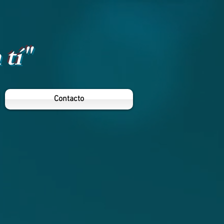
 tí"
Contacto