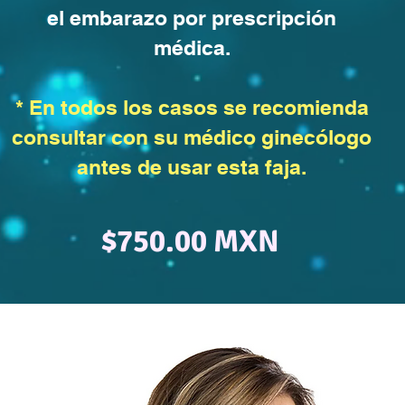
el embarazo por prescripción
médica.
* En todos los casos se recomienda
consultar con su médico ginecólogo
antes de usar esta faja.
$750.0
0 MXN