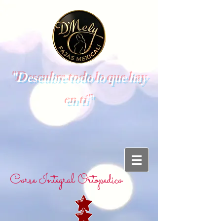
"Descubre todo lo que hay
en tí"
Corse Integral Ortopedico